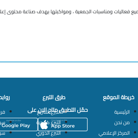
 جميع فعاليات ومناسبات الجمعية ، ومواكبتها بهدف صناعة محتوى إعل
خريطة الموقع
طرق التبرع
رواب
حمّل التطبيق متاح الان على
الرئيسية
التبرع السريع
فرو
من نحن
التبرع كهدية
سيا
المركز الإعلامي
التبرع الدوري
سيا