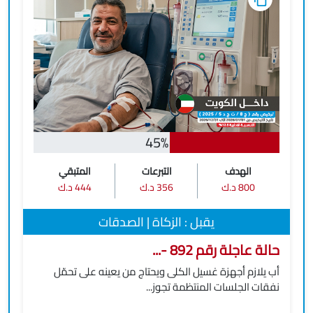
45%
الهدف
التبرعات
المتبقي
800 د.ك
356 د.ك
444 د.ك
يقبل : الزكاة | الصدقات
حالة عاجلة رقم 892 -...
أب يلازم أجهزة غسيل الكلى ويحتاج من يعينه على تحمّل
نفقات الجلسات المنتظمة تجوز...