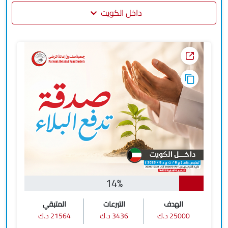
داخل الكويت
14%
الهدف
التبرعات
المتبقي
25000 د.ك
3436 د.ك
21564 د.ك