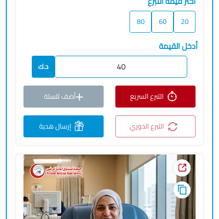
اختر قيمة التبرع
80
60
20
أدخل القيمة
د.ك
التبرع السريع
أضف للسلة
التبرع الدوري
إرسال هدية