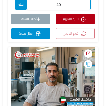
د.ك
التبرع السريع
أضف للسلة
التبرع الدوري
إرسال هدية