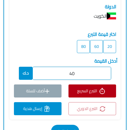
الدولة
الكويت
اختر قيمة التبرع
80
60
20
أدخل القيمة
د.ك
التبرع السريع
أضف للسلة
التبرع الدوري
إرسال هدية