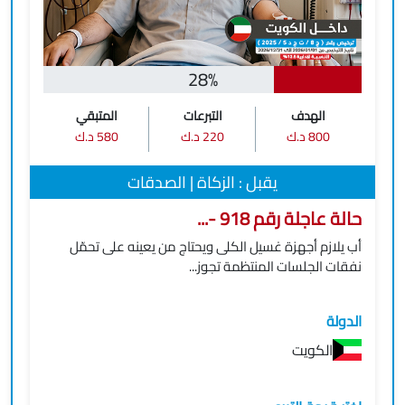
28%
الهدف
التبرعات
المتبقي
800 د.ك
220 د.ك
580 د.ك
يقبل : الزكاة | الصدقات
حالة عاجلة رقم 918 -...
أب يلازم أجهزة غسيل الكلى ويحتاج من يعينه على تحمّل
نفقات الجلسات المنتظمة تجوز...
الدولة
الكويت