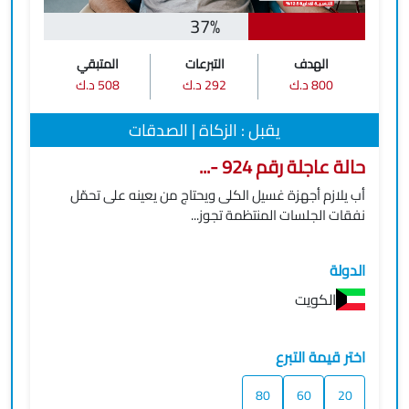
37%
الهدف
التبرعات
المتبقي
800 د.ك
292 د.ك
508 د.ك
يقبل : الزكاة | الصدقات
حالة عاجلة رقم 924 -...
أب يلازم أجهزة غسيل الكلى ويحتاج من يعينه على تحمّل
نفقات الجلسات المنتظمة تجوز...
الدولة
الكويت
اختر قيمة التبرع
80
60
20