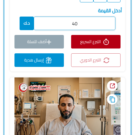
أدخل القيمة
د.ك
التبرع السريع
أضف للسلة
التبرع الدوري
إرسال هدية