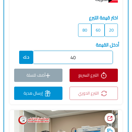
اختر قيمة التبرع
80
60
20
أدخل القيمة
د.ك
التبرع السريع
أضف للسلة
التبرع الدوري
إرسال هدية