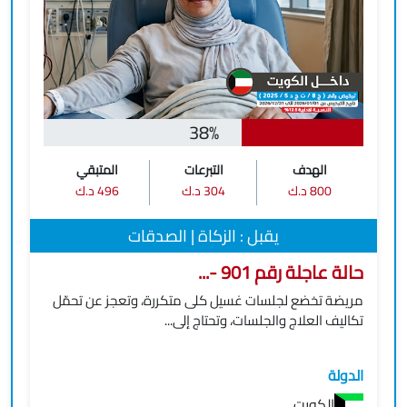
38%
الهدف
التبرعات
المتبقي
800 د.ك
304 د.ك
496 د.ك
يقبل : الزكاة | الصدقات
حالة عاجلة رقم 901 -...
مريضة تخضع لجلسات غسيل كلى متكررة، وتعجز عن تحمّل
تكاليف العلاج والجلسات، وتحتاج إلى...
الدولة
الكويت