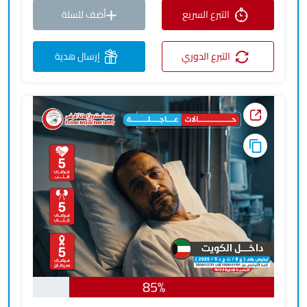
التبرع السريع
أضف للسلة
التبرع الدوري
إرسال هدية
85%