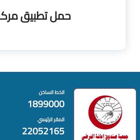
حمل تطبيق مركز 
الخط الساخن
1899000
المقر الرئيسي
22052165