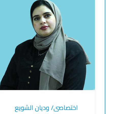
اختصاصى/ وديان الشويع