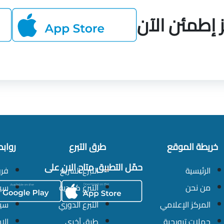
إطمئن الآن
خريطة الموقع
طرق التبرع
رواب
حمّل التطبيق متاح الان على
الرئيسية
التبرع السريع
فرو
من نحن
التبرع كهدية
سيا
المركز الإعلامي
التبرع الدوري
سيا
حملات ترويجية
طرق آخرى
الا